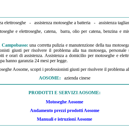
a elettroseghe - assistenza motoseghe a batteria - assistenza taglias
oseghe e elettroseghe, catena, barra, olio per catena, benzina e mi
 a Campobasso
:
una corretta pulizia e manutenzione della tua motosega 
nisti giusti per risolvere il problema alla tua motosega, personale s
capiti e orari di assistenza. Assistenza a domicilio per motoseghe e e
pa hanno garanzia 24 mesi per legge.
oseghe Aosome, scopri i professionisti giusti per risolvere il problema
AOSOME
:
azienda cinese
P
RODOTTI E SERVIZI AOSOME
:
Motoseghe Aosome
Andamento prezzi prodotti Aosome
Manuali e istruzioni Aosome