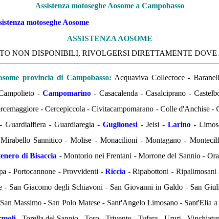
Assistenza motoseghe Aosome a Campobasso
sistenza motoseghe Aosome
ASSISTENZA AOSOME
O NON DISPONIBILI, RIVOLGERSI DIRETTAMENTE DOVE
Aosome provincia di Campobasso:
Acquaviva Collecroce - Baranel
 Campolieto -
Campomarino
- Casacalenda - Casalciprano - Castelbot
rcemaggiore - Cercepiccola - Civitacampomarano - Colle d'Anchise - Co
- Guardialfiera - Guardiaregia -
Guglionesi
- Jelsi -
Larino
- Limosa
- Mirabello Sannitico - Molise - Monacilioni - Montagano - Montecil
enero di Bisaccia
- Montorio nei Frentani - Morrone del Sannio - Orati
cupa - Portocannone - Provvidenti -
Riccia
- Ripabottoni - Ripalimosani -
e - San Giacomo degli Schiavoni - San Giovanni in Galdo - San Giul
- San Massimo - San Polo Matese - Sant'Angelo Limosano - Sant'Elia a
rmoli
- Torella del Sannio - Toro - Trivento - Tufara - Ururi - Vinchiatu