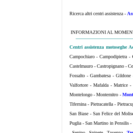
Ricerca altri centri assistenza -
As
INFORMAZIONI AL MOMENT
Centri assistenza motoseghe 
Campochiaro - Campodipietra -
Castelmauro - Castropignano - Ce
Fossalto - Gambatesa - Gildone 
Valfortore - Mafalda - Matrice 
Montelongo - Montemitro -
Mont
Tifernina - Pietracatella - Pietra
San Biase - San Felice del Molis
Puglia - San Martino in Pensilis 
- Sepino - Spinete - Tavenna -
Te