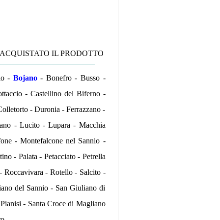
 ACQUISTATO IL PRODOTTO
lo -
Bojano
- Bonefro - Busso -
taccio - Castellino del Biferno -
lletorto - Duronia - Ferrazzano -
no - Lucito - Lupara - Macchia
fone - Montefalcone nel Sannio -
no - Palata - Petacciato - Petrella
 Roccavivara - Rotello - Salcito -
iano del Sannio - San Giuliano di
 Pianisi - Santa Croce di Magliano
ro